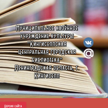
Муниципальное казённое
учреждение культуры
"Кингисеппская
центральная городская
библиотека"
Ленинградская область, г.
Кингисепп
Версия сайта