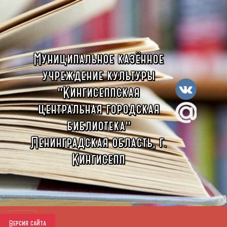
Муниципальное казённое
учреждение культуры
"Кингисеппская
центральная городская
библиотека"
Ленинградская область, г.
Кингисепп
Версия сайта